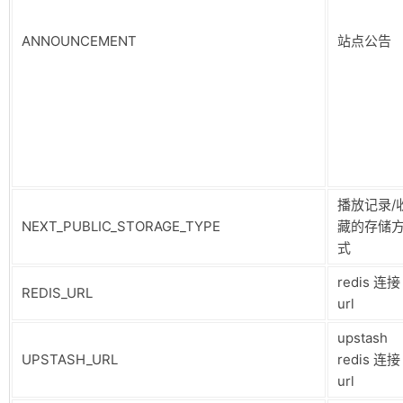
ANNOUNCEMENT
站点公告
播放记录/
NEXT_PUBLIC_STORAGE_TYPE
藏的存储
式
redis 连接
REDIS_URL
url
upstash
UPSTASH_URL
redis 连接
url