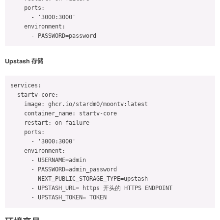
    ports:

      - '3000:3000'

    environment:

      - PASSWORD=password
Upstash 存储
services:

  startv-core:

    image: ghcr.io/stardm0/moontv:latest

    container_name: startv-core

    restart: on-failure

    ports:

      - '3000:3000'

    environment:

      - USERNAME=admin

      - PASSWORD=admin_password

      - NEXT_PUBLIC_STORAGE_TYPE=upstash

      - UPSTASH_URL= https 开头的 HTTPS ENDPOINT

      - UPSTASH_TOKEN= TOKEN