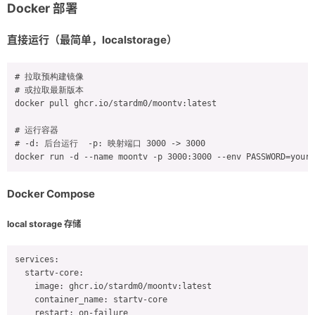
Docker 部署
直接运行（最简单，localstorage）
# 拉取预构建镜像

# 或拉取最新版本

docker pull ghcr.io/stardm0/moontv:latest

# 运行容器

# -d: 后台运行  -p: 映射端口 3000 -> 3000

docker run -d --name moontv -p 3000:3000 --env PASSWORD=your_
Docker Compose
local storage 存储
services:

  startv-core:

    image: ghcr.io/stardm0/moontv:latest

    container_name: startv-core

    restart: on-failure
