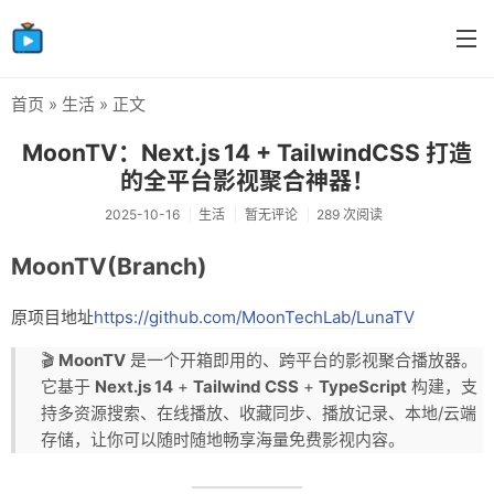
首页
»
生活
» 正文
首页
MoonTV：Next.js 14 + TailwindCSS 打造
分类
的全平台影视聚合神器！
生活
2025-10-16
生活
暂无评论
289 次阅读
感情
MoonTV(Branch)
笔记
原项目地址
https://github.com/MoonTechLab/LunaTV
摸鱼
🎬
MoonTV
是一个开箱即用的、跨平台的影视聚合播放器。
它基于
Next.js 14
+
Tailwind CSS
+
TypeScript
构建，支
持多资源搜索、在线播放、收藏同步、播放记录、本地/云端
存储，让你可以随时随地畅享海量免费影视内容。